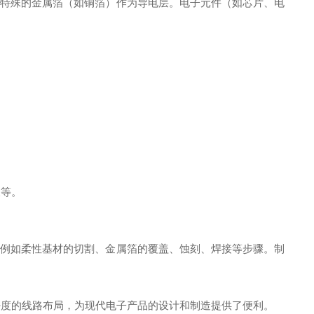
用特殊的金属箔（如铜箔）作为导电层。电子元件（如芯片、电
天等。
，例如柔性基材的切割、金属箔的覆盖、蚀刻、焊接等步骤。制
密度的线路布局，为现代电子产品的设计和制造提供了便利。