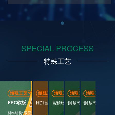
SPECIAL PROCESS
特殊工艺
FPC软板
HDI盲埋孔
高精密阻抗板
铜基/铝基板
铜基/铝基板
材料结构: 双面胶+低损耗黄色覆盖膜+（线路铜+