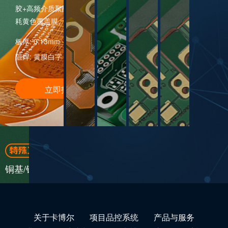
胶+高频介质聚酰亚胺基材+胶+线路铜）+低损
耗黄色覆盖膜。
板厚: 0.13mm
补强: 无补强
制作工艺: 沉金工艺
阻焊: 黄膜白字
铜厚: 0.5oz
线宽线距: ≥4mil
立即打样
铜基/铝基板
关于卡博尔
项目品控系统
产品与服务