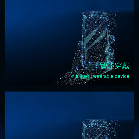
智能穿戴
Intelligent wearable device