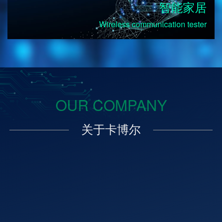
智能家居
Wireless communication tester
OUR COMPANY
关于卡博尔