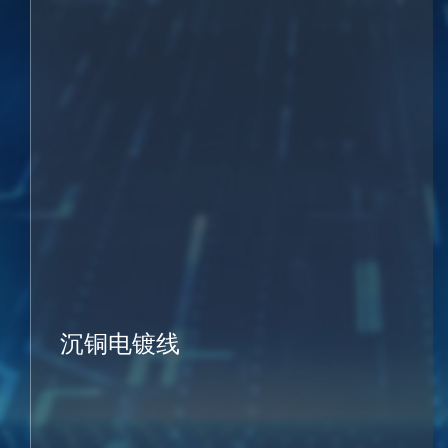
沉铜电镀线