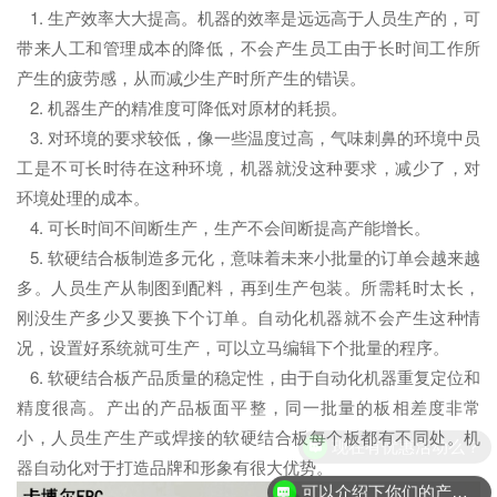
1. 生产效率大大提高。机器的效率是远远高于人员生产的，可
带来人工和管理成本的降低，不会产生员工由于长时间工作所
产生的疲劳感，从而减少生产时所产生的错误。
2. 机器生产的精准度可降低对原材的耗损。
3. 对环境的要求较低，像一些温度过高，气味刺鼻的环境中员
工是不可长时待在这种环境，机器就没这种要求，减少了，对
环境处理的成本。
4. 可长时间不间断生产，生产不会间断提高产能增长。
5. 软硬结合板制造多元化，意味着未来小批量的订单会越来越
多。人员生产从制图到配料，再到生产包装。所需耗时太长，
刚没生产多少又要换下个订单。自动化机器就不会产生这种情
况，设置好系统就可生产，可以立马编辑下个批量的程序。
6. 软硬结合板产品质量的稳定性，由于自动化机器重复定位和
精度很高。产出的产品板面平整，同一批量的板相差度非常
小，人员生产生产或焊接的软硬结合板每个板都有不同处。机
现在有优惠活动么？
器自动化对于打造品牌和形象有很大优势。
可以介绍下你们的产品么？