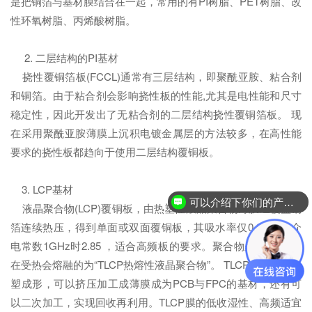
是把铜箔与基材膜结合在一起，常用的有PI树脂、PET树脂、改
性环氧树脂、丙烯酸树脂。
2. 二层结构的PI基材
挠性覆铜箔板(FCCL)通常有三层结构，即聚酰亚胺、粘合剂
和铜箔。由于粘合剂会影响挠性板的性能,尤其是电性能和尺寸
稳定性，因此开发出了无粘合剂的二层结构挠性覆铜箔板。 现
在采用聚酰亚胺薄膜上沉积电镀金属层的方法较多，在高性能
要求的挠性板都趋向于使用二层结构覆铜板。
3. LCP基材
可以介绍下你们的产品么？
液晶聚合物(LCP)覆铜板，由热塑性液晶聚合物薄膜经覆盖铜
箔连续热压，得到单面或双面覆铜板，其吸水率仅0.04 %，介
电常数1GHz时2.85 ，适合高频板的要求。聚合物呈液晶状态,
在受热会熔融的为“TLCP热熔性液晶聚合物”。 TLCP优点可以注
塑成形，可以挤压加工成薄膜成为PCB与FPC的基材，还有可
以二次加工，实现回收再利用。TLCP膜的低收湿性、高频适宜