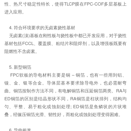
性、热尺寸稳定性特长，使得TLCP膜在FPC-COF多层基板上
进入应用。
4. 符合环境要求的无卤素挠性基材
无卤素(溴)基板在刚性板与挠性板中都已开发应用，对于挠性
基材包括FCCL、覆盖膜、粘结片和阻焊剂，以及增强板既要有
阻燃性不含卤素。
5. 新型铜箔
FPC软板的导电材料主要是铜 – 铜箔，也有一些用到铝、
镍、金、银等合金。导体层基本要求除导电外，也必需耐弯
曲。铜箔按制作方法不同，有电解铜箔和压延铜箔两类。RA与
ED铜箔的区别是结晶形状不同，RA铜箔是柱状排列，结构均
匀、平整、易于粗化或蚀刻处理; ED铜箔是鱼鳞状的片状堆
叠，经辗压铜箔光滑、韧性好，而粗化或蚀刻处理变得困难。
6. 导电银浆