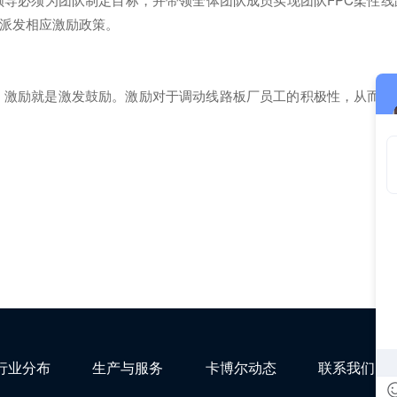
派发相应激励政策。
激励就是激发鼓励。激励对于调动线路板厂员工的积极性，从而保
行业分布
生产与服务
卡博尔动态
联系我们