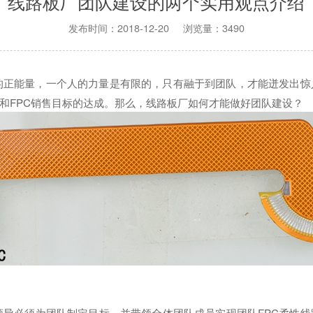
线路板厂团队建设的两个实用观点介绍
发布时间：2018-12-20 浏览量：3490
的正能量，一个人的力量是有限的，只有融于到团队，才能迸发出惊
和FPC销售目标的达成。那么，线路板厂如何才能做好团队建设？
必须为团队制定目标，并带领全体团队成员实现团队FPC柔性线