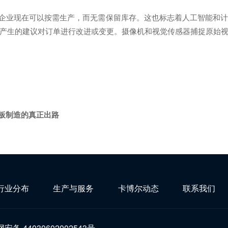
企业现在可以按需生产，而无需保留库存。这也标志着人工智能和计
产生的建议对订单进行改进或变更。摄像机和视觉传感器捕捉原始视
路板制造的真正出路
行业分布
生产与服务
卡博尔动态
联系我们
安备 44030602002543号