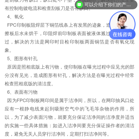
可以介绍下你们的产品么？
有控制电镀电流和检查刮板刀是否有缺口。
4、氧化
FPC印制板阻焊层下铜箔线条上有发黑的迹象，造成的原因有
擦板后水未烘干，印阻焊前印制板表面被液体溅过或是用手模
过，解决的方法是网印时目检印制板两面铜箔是否有氧化现
象。
5、图形有针孔
原因是照相底版上有污物，使印制板在曝光过程中应见光的部
分没有见光，造成图形有针孔，解决方法是在曝光过程中经常
检查照相底版的清洁度。
6、表面有污物
因为FPC印制板网印间是属于洁净间，所以，在网印抽风口处
应有一根静电线来起到吸附空气中的飞毛等杂物的作用，所
以，为了减少表面污物，就要充分保证洁净间的洁净度并适当
的实施一些具体措施：如进入洁净间要充分保证操作者的清洁
度，避免无关人员穿行洁净间，定期打扫洁净间等。