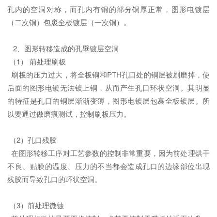
孔内的空洞对称，而孔内有铜的部分铜厚正常，图形电镀层
（二次铜）包裹全板镀层（一次铜）。
2、图形转移造成的孔壁镀层空洞
（1） 前处理刷板
刷板的压力过大，将全板铜和PTH孔口处的铜层被刷磨掉，使
后面的图形电镀无法镀上铜，从而产生孔口环状空洞。其明显
的特征是孔口的铜层渐渐变薄，图形电镀层包裹全板镀层。所
以要通过做磨痕测试，控制刷板压力。
（2）孔口残胶
在图形转移工序对工艺参数的控制非常重要，因为前处理烘干
不良、贴膜的温度、压力的不当都会造成孔口的边缘部位出现
残胶而导致孔口的环状空洞。
（3）前处理微蚀