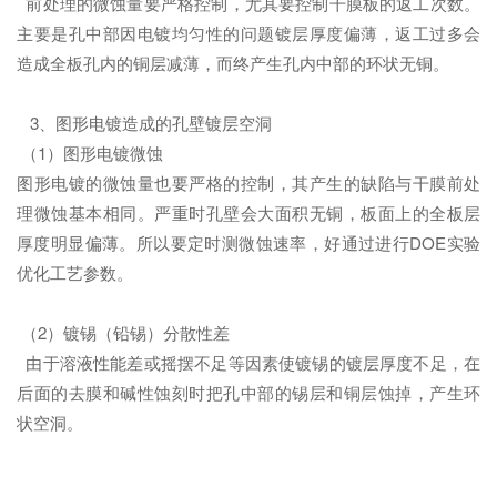
前处理的微蚀量要严格控制，尤其要控制干膜板的返工次数。
主要是孔中部因电镀均匀性的问题镀层厚度偏薄，返工过多会
造成全板孔内的铜层减薄，而终产生孔内中部的环状无铜。
3、图形电镀造成的孔壁镀层空洞
（1）图形电镀微蚀
图形电镀的微蚀量也要严格的控制，其产生的缺陷与干膜前处
理微蚀基本相同。严重时孔壁会大面积无铜，板面上的全板层
厚度明显偏薄。所以要定时测微蚀速率，好通过进行DOE实验
优化工艺参数。
（2）镀锡（铅锡）分散性差
由于溶液性能差或摇摆不足等因素使镀锡的镀层厚度不足，在
后面的去膜和碱性蚀刻时把孔中部的锡层和铜层蚀掉，产生环
状空洞。