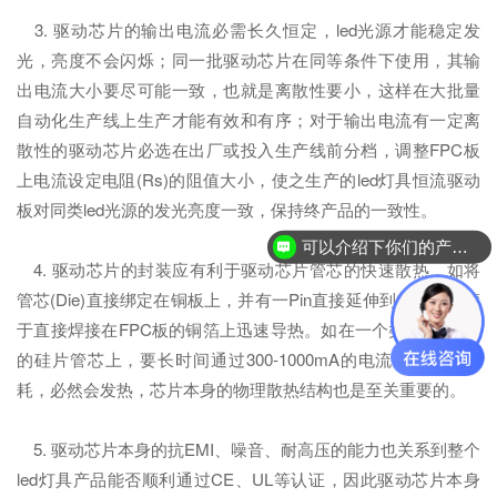
3. 驱动芯片的输出电流必需长久恒定，led光源才能稳定发
光，亮度不会闪烁；同一批驱动芯片在同等条件下使用，其输
出电流大小要尽可能一致，也就是离散性要小，这样在大批量
自动化生产线上生产才能有效和有序；对于输出电流有一定离
散性的驱动芯片必选在出厂或投入生产线前分档，调整FPC板
上电流设定电阻(Rs)的阻值大小，使之生产的led灯具恒流驱动
板对同类led光源的发光亮度一致，保持终产品的一致性。
可以介绍下你们的产品么？
4. 驱动芯片的封装应有利于驱动芯片管芯的快速散热，如将
管芯(Die)直接绑定在铜板上，并有一Pin直接延伸到封装外，便
于直接焊接在FPC板的铜箔上迅速导热。如在一个类似4X4mm
的硅片管芯上，要长时间通过300-1000mA的电流，必然有功
耗，必然会发热，芯片本身的物理散热结构也是至关重要的。
5. 驱动芯片本身的抗EMI、噪音、耐高压的能力也关系到整个
led灯具产品能否顺利通过CE、UL等认证，因此驱动芯片本身