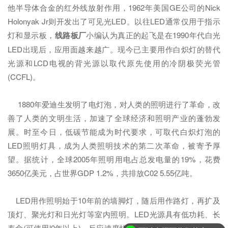
他半导体合金的红外线放射作用，1962年美国GE公司的Nick
Holonyak Jr则开发出了可见光LED。以往LED通常仅用于指示
灯和显示板，
线路板厂
小编认为真正的起飞是在1990年代白光
LED出现后，应用面越来越广。现今已主要用作白炽灯的替代
光源和LCD电视的背光源以取代原先使用的冷阴极荧光管
(CCFL)。
1880年爱迪生发明了电灯泡，对人类的照明进行了革命，改
善了人类的文明生活，加速了全球经济和照明产业的蓬勃发
展。时至今日，低碳节能成为时代要求，可取代白炽灯泡的
LED照明灯具，成为人类照明技术的第二次革命，被寄予厚
望。据统计，全球2005年照明用电占总发电量的19%，花费
3650亿美元，占世界GDP 1.2%，共排放C02 5.55亿吨。
LED用作照明始于10年前的墙脚灯，随后用作路灯，再扩及
顶灯、聚光灯和日光灯等室内照明。LED光源具有低功耗、长
寿命(可使用l0年以上)、反应速度快、防潮、耐震、坚固，并具