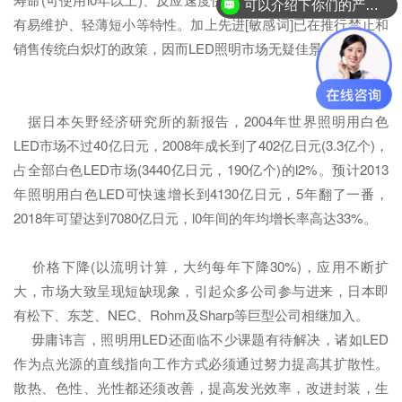
可以介绍下你们的产品么？
有易维护、轻薄短小等特性。加上先进[敏感词]已在推行禁止和
销售传统白炽灯的政策，因而LED照明市场无疑佳景可期。
据日本矢野经济研究所的新报告，2004年世界照明用白色
LED市场不过40亿日元，2008年成长到了402亿日元(3.3亿个)，
占全部白色LED市场(3440亿日元，190亿个)的l2%。预计2013
年照明用白色LED可快速增长到4130亿日元，5年翻了一番，
2018年可望达到7080亿日元，l0年间的年均增长率高达33%。
价格下降(以流明计算，大约每年下降30%)，应用不断扩
大，市场大致呈现短缺现象，引起众多公司参与进来，日本即
有松下、东芝、NEC、Rohm及Sharp等巨型公司相继加入。
毋庸讳言，照明用LED还面临不少课题有待解决，诸如LED
作为点光源的直线指向工作方式必须通过努力提高其扩散性。
散热、色性、光性都还须改善，提高发光效率，改进封装，生