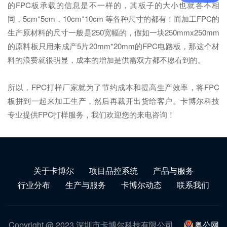
的FPC板承载的信息是不一样的，其板子的大小也就各不相
同，5cm*5cm，10cm*10cm 等各种尺寸的都有！而加工FPC的
生产原材料的尺寸一般是250宽幅的，假如一块250mmx250mm
的原料板只用来成产5片20mm*20mm的FPC电路板，那这个材
料的浪费就很明显，成本的增加是供需双方都不愿看到的。
所以，FPC打样厂家就为了节约成本和提高生产效率，将FPC
板拼到一起来加工生产，然后再裁开出货给客户。卡博尔科技
专业提供FPC打样服务，我们欢迎您的来电咨询！
关于卡博尔
项目品控系统
产品与服务
行业分布
生产与服务
卡博尔动态
联系我们
Copyright @ 2023 深圳市卡博尔科技有限公司
粤公网