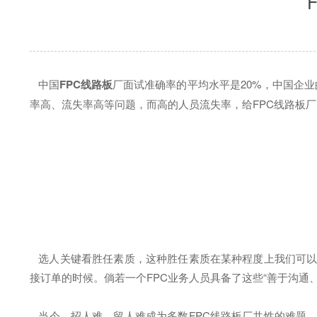
中国
FPC线路板
厂面试准确率的平均水平是20%，中国企
率高、流失率高等问题，而高的人员流失率，给FPC线路板
选人关键看胜任素质，这种胜任素质在某种程度上我们可以叫做
接订单的时候。倘若一个FPC业务人员具备了这些“善于沟通
当今，招人难，留人难成为多数FPC线路板厂共性的难题，