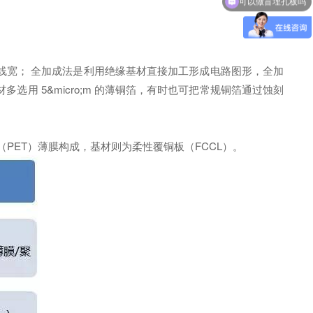
;m 线宽； 全加成法是利用绝缘基材直接加工形成电路图形，全加
用 5&micro;m 的薄铜箔，有时也可把常规铜箔通过蚀刻
PET）薄膜构成，基材则为柔性覆铜板（FCCL）。