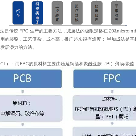
传统 FPC 生产的主要方法，减层法的极限定格在 20&micro
装臵，工艺复杂，成本高，推广起来很有难度； 半加成法是基材多选
较有发展潜力的方法。
）；而FPC的原材料主要由压延铜箔和聚酰亚胺（PI）薄膜/聚酯（