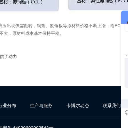
挤压出现供需翻转，铜箔、覆铜板等原材料价格不断上涨，给PCB带
度不大，原材料成本基本保持平稳。
提供了动力
行业分布
生产与服务
卡博尔动态
联系我们
安备 44030602002543号