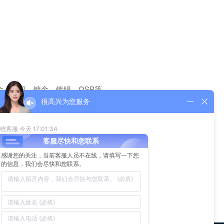
金、沉银、镀金、镀锡、OSP等。
覆盖，以及在SMT中起阻焊作用。
很高兴为您服务