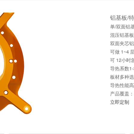
铝基板/
单/双面铝
混压铝基板
双面夹芯铝
可做 1~4
可 12小
导热系数1-
板材多种选
导热性能高
产品覆盖：
立即定制