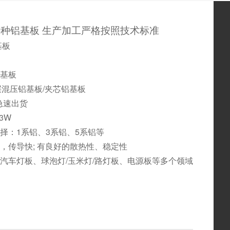
特种铝基板
生产加工严格按照技术标准
基板
基板
 层混压铝基板/夹芯铝基板
时急速出货
3W
择：1系铝、3系铝、5系铝等
，传导快; 有良好的散热性、稳定性
汽车灯板、球泡灯/玉米灯/路灯板、电源板等多个领域