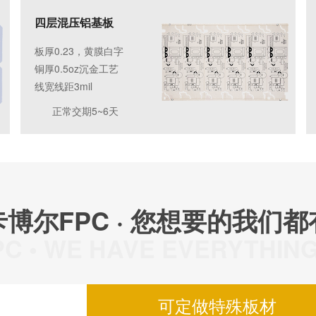
四层混压铝基板
板厚0.23，黄膜白字
铜厚0.5oz沉金工艺
线宽线距3mil
正常交期5~6天
卡博尔FPC · 您想要的我们都
C • WE HAVE EVERYTHIN
可定做特殊板材