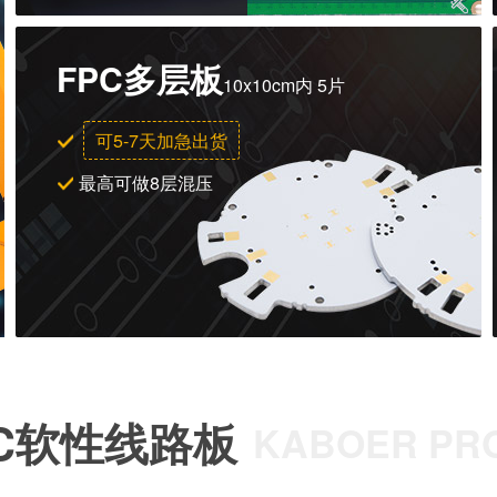
FPC多层板
10x10cm内 5片
可5-7天加急出货
最高可做8层混压
PC软性线路板
KABOER PRO