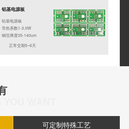
铝基电源板
铝基电源板
导热系数1-3.0W
铜箔厚度35-140um
正常交期5~6天
有
G YOU WANT
可定制特殊工艺