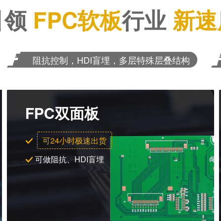
引领
FPC软板
行业
新速
阻抗控制，HDI盲埋，多层特殊层叠结构
FPC双面板
可24小时极速出货
可做阻抗、HDI盲埋