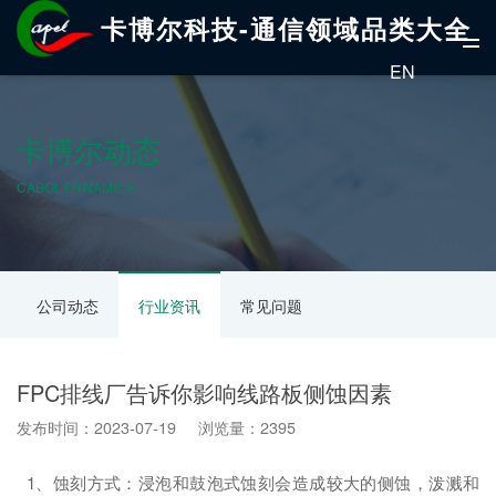
卡博尔科技-通信领域品类大全
EN
卡博尔动态
CABOL DYNAMICS
公司动态
行业资讯
常见问题
FPC排线厂告诉你影响线路板侧蚀因素
发布时间：2023-07-19 浏览量：2395
1、蚀刻方式：浸泡和鼓泡式蚀刻会造成较大的侧蚀，泼溅和