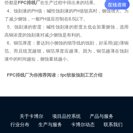
些都是
FPC排线厂
在生产过程中得出来的结果。
4、蚀刻液的PH值：碱性蚀刻液的PH值较高时，侧蚀增大。为
了减少侧蚀，一般PH值应控制在8.5以下。
5、蚀刻液的密度：碱性蚀刻液的密度太低会加重侧蚀，选用
高铜浓度的蚀刻液对减少侧蚀是有利的。
6、铜箔厚度：要达到小侧蚀的细导线的蚀刻，好采用(超)薄铜
箔。而且线宽越细，铜箔厚度应越薄。因为，铜箔越薄在蚀刻
液中的时间越短，侧蚀量就越小。
FPC排线厂为你推荐阅读：
fpc软板蚀刻工艺介绍
关于卡博尔
项目品控系统
产品与服务
行业分布
生产与服务
卡博尔动态
联系我们