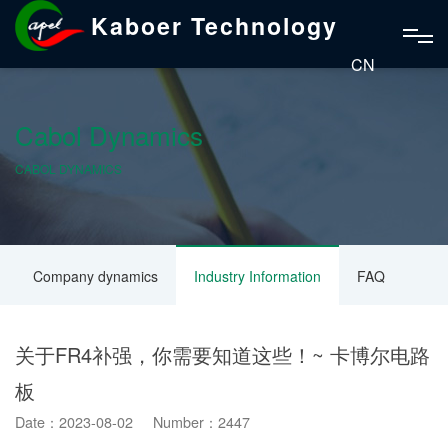
Kaboer Technology
CN
Cabol Dynamics
CABOL DYNAMICS
Company dynamics
Industry Information
FAQ
关于FR4补强，你需要知道这些！~ 卡博尔电路
板
Date：2023-08-02 Number：2447