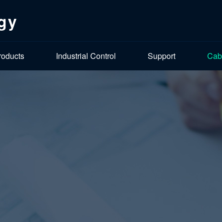
gy
roducts
Industrial Control
Support
Cab