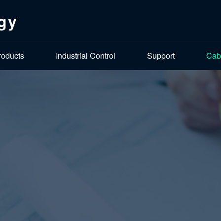
gy
roducts
Industrial Control
Support
Cab