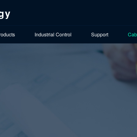
gy
roducts
Industrial Control
Support
Cab