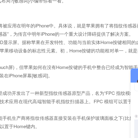
布局?[敏感词]小编带你看一看。
应用在明年的iPhone中。具体说，就是苹果拥有了将指纹传感器嵌
，为传言中明年iPhone的一个重大设计障碍提供了解决方案。
OLED显示屏。据称苹果在开发特性、功能与当前实体Home按键相同的
一直是苹果移动设备的标志性元素。初，Home按键的功能相对单一，就是
uch屏)，但苹果如何在没有Home按键的手机中整合已经成为智
iPhone屏幕[敏感词]。
功开发出了一种新型指纹传感器原型产品，名为“FPC 指纹模组”
术应用在现代高端智能手机指纹扫描器上。FPC 模组可以置于厚度
手机生产商将指纹传感器直接安装在手机保护玻璃面板之下(比如显
置于Home键内。