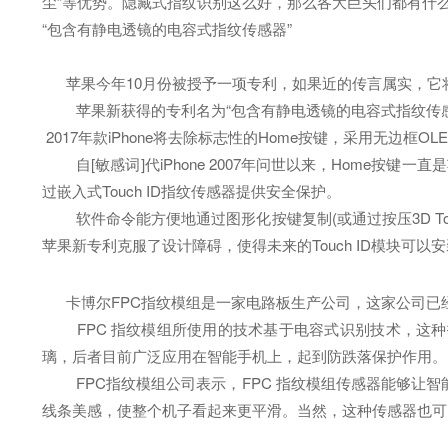
尘”等优势。隐藏式指纹识别这么好，那么各大巨头们都有什么
“包含有静电透镜的电容式指纹传感器”
苹果今年10月份被授予一项专利，如果近的传言属实，它将被
苹果新获得的专利名为“包含有静电透镜的电容式指纹传感器”
2017年款iPhone将去除标志性的Home按键，采用无边框
自[敏感词]代iPhone 2007年问世以来，Home按键
过嵌入式Touch ID指纹传感器提供安全保护。
软件命令能方便地通过图形化按键复制(或通过按压3D To
苹果新专利克服了设计障碍，使得未来的Touch ID模块可以安装在
卡博尔FPC指纹模组是一家电路板生产公司，这家公司已经成
FPC 指纹模组所使用的技术基于电容式识别技术，这种技
璃，后者目前广泛应用在智能手机上，起到防跌落保护作用。
FPC指纹模组公司表示，FPC 指纹模组传感器能够让智能
线条美感，使整个机子看起来更平滑。当然，这种传感器也可以