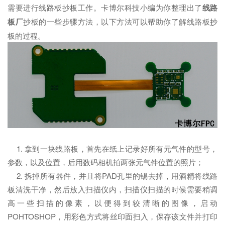
需要进行线路板抄板工作。卡博尔科技小编为你整理出了
线路
板厂
抄板的一些步骤方法，以下方法可以帮助你了解线路板抄
板的过程。
1. 拿到一块线路板，首先在纸上记录好所有元气件的型号，
参数，以及位置，后用数码相机拍两张元气件位置的照片；
2. 拆掉所有器件，并且将PAD孔里的锡去掉，用酒精将线路
板清洗干净，然后放入扫描仪内，扫描仪扫描的时候需要稍调
高一些扫描的像素，以便得到较清晰的图像，启动
POHTOSHOP，用彩色方式将丝印面扫入，保存该文件并打印