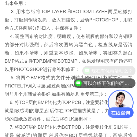
出来备用；
3. 用水纱纸将TOP LAYER 和BOTTOM LAYER两层轻微打
磨，打磨到铜膜发亮，放入扫描仪，启动PHOTOSHOP，用彩
色方式将两层分别扫入，并保存文件；
4. 调整画布的对比度，明暗度，使有铜膜的部分和没有铜膜
的部分对比强烈，然后将次图转为黑白色，检查线条是否清
晰，如果不清晰，则重复本步骤。如果清晰，将图存为黑白
BMP格式文件TOP.BMP和BOT.BMP，如果发现图形有问题还可
以用PHOTOSHOP进行修补和修正；
现在有优惠活动么？
5. 将两个BMP格式的文件分别转为PROTEL格式文件，在
可以介绍下你们的产品么？
PROTEL中调入两层,如过两层的PAD和VIA的位置基本重合，表
明前几个步骤做的很好,如果有偏差,则重复第三步；
6. 将TOP层的BMP转化为TOP.PCB，注意要转化到SILK层，
就是[敏感词]的那层,然后你在TOP层描线就是了，并且根据第二
步的图纸放置器件，画完后将SILK层删掉；
7. 将BOT层的BMP转化为BOT.PCB，注意要转化到SILK层，
就是[敏感词]的那层,然后你在BOT层描线就是了，画完后将