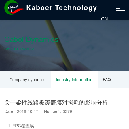
Kaboer Technology
CN
Cabol Dynamics
CABOL DYNAMICS
Company dynamics
Industry Information
FAQ
关于柔性线路板覆盖膜对损耗的影响分析
Date：2018-10-17 Number：3379
1. FPC覆盖膜