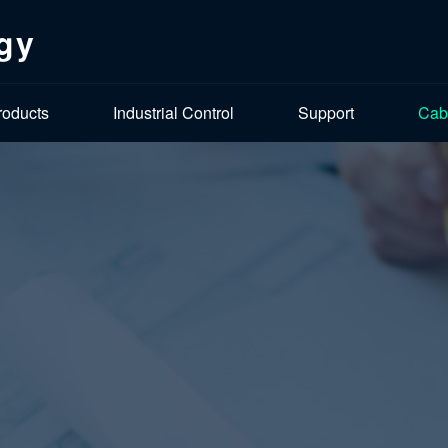
gy
roducts
Industrial Control
Support
Cab