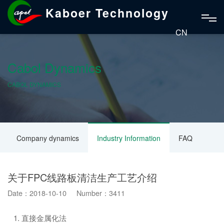
Kaboer Technology
CN
Cabol Dynamics
CABOL DYNAMICS
Company dynamics
Industry Information
FAQ
关于FPC线路板清洁生产工艺介绍
Date：2018-10-10 Number：3411
1. 直接金属化法