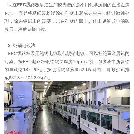
现在
FPC线路板
清洁生产较先进的是不用化学沉铜的直接金属
化法，而是将精细碳粉浸涂在孔壁上形成导电层，经过微蚀处
理，除去铜层上的碳基，只在孔壁内部非导体上保留导电的碳
膜层，然后直接电镀。
2. 纯锡电镀法
FPC线路板采用纯锡电镀取代锡铅电镀，可以杜绝重金属铅的
污染。按FPC电路板镀铅锡层厚度10μm计算，1t废液中所含铅
的量就达18～20kg，按照退锡废液量52.1t/a计算，可减少铅排
放937.8～ 104 2.0kg/a。