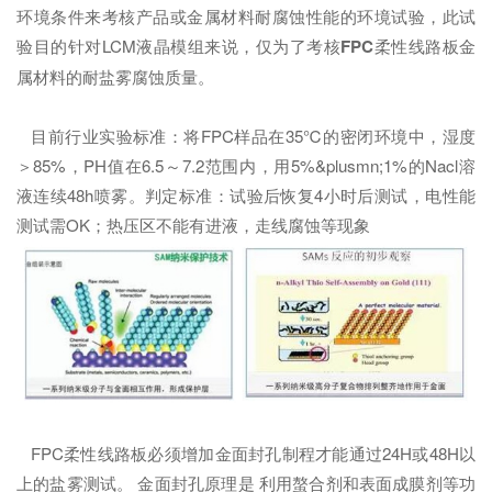
环境条件来考核产品或金属材料耐腐蚀性能的环境试验，此试
验目的针对LCM液晶模组来说，仅为了考核
FPC
柔性线路板金
属材料的耐盐雾腐蚀质量。
目前行业实验标准：将FPC样品在35℃的密闭环境中，湿度
＞85%，PH值在6.5～7.2范围内，用5%&plusmn;1%的Nacl溶
液连续48h喷雾。判定标准：试验后恢复4小时后测试，电性能
测试需OK；热压区不能有进液，走线腐蚀等现象
FPC柔性线路板必须增加金面封孔制程才能通过24H或48H以
上的盐雾测试。 金面封孔原理是 利用螯合剂和表面成膜剂等功