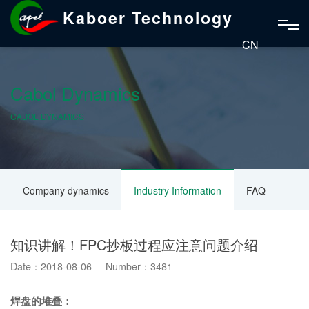
Kaboer Technology
CN
Cabol Dynamics
CABOL DYNAMICS
Company dynamics
Industry Information
FAQ
知识讲解！FPC抄板过程应注意问题介绍
Date：2018-08-06 Number：3481
焊盘的堆叠：