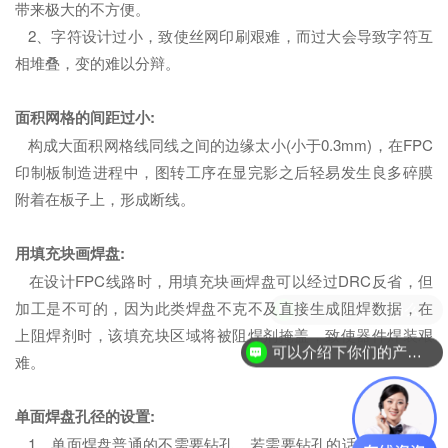
带来极大的不方便。
2、字符设计过小，致使丝网印刷艰难，而过大会导致字符互
相堆叠，变的难以分辩。
面积网格的间距过小:
构成大面积网格线同线之间的边缘太小(小于0.3mm)，在FPC
印制板制造进程中，图转工序在显完影之后轻易发生良多碎膜
附着在板子上，形成断线。
用填充块画焊盘:
在设计FPC线路时，用填充块画焊盘可以经过DRC反省，但
加工是不可的，因为此类焊盘不克不及直接生成阻焊数据，在
上阻焊剂时，该填充块区域将被阻焊剂掩盖，致使器件焊装艰
可以介绍下你们的产品么？
难。
单面焊盘孔径的设置:
1、单面焊盘普通的不需要钻孔，若需要钻孔的话，要标注出