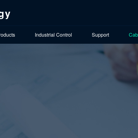
gy
roducts
Industrial Control
Support
Cab