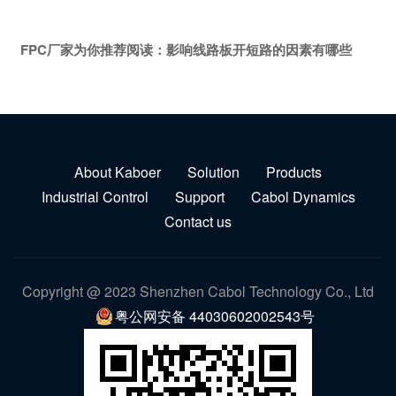
FPC厂家为你推荐阅读：
影响线路板开短路的因素有哪些
About Kaboer
Solution
Products
Industrial Control
Support
Cabol Dynamics
Contact us
Copyright @ 2023 Shenzhen Cabol Technology Co., Ltd
粤公网安备 44030602002543号