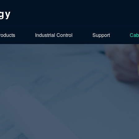
gy
roducts
Industrial Control
Support
Cab