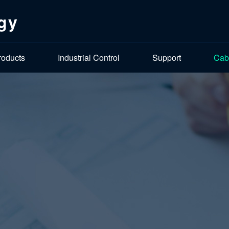
gy
roducts
Industrial Control
Support
Cab