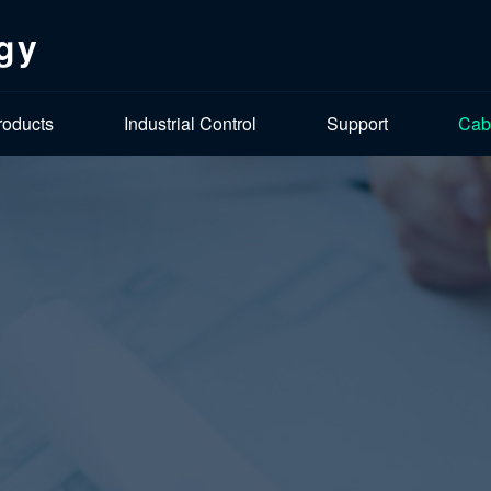
gy
roducts
Industrial Control
Support
Cab