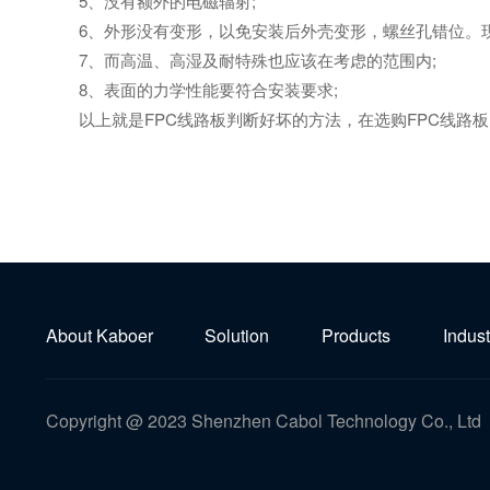
5、没有额外的电磁辐射;
6、外形没有变形，以免安装后外壳变形，螺丝孔错位。现
7、而高温、高湿及耐特殊也应该在考虑的范围内;
8、表面的力学性能要符合安装要求;
以上就是FPC线路板判断好坏的方法，在选购FPC线路板
About Kaboer
Solution
Products
Indust
Copyright @ 2023 Shenzhen Cabol Technology Co., Ltd