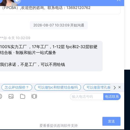
许的范围之内;
 us
WeChat