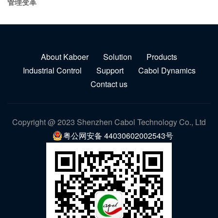
管理变革
About Kaboer
Solution
Products
Industrial Control
Support
Cabol Dynamics
Contact us
Copyright @ 2023 Shenzhen Cabol Technology Co., Ltd
粤公网安备 44030602002543号