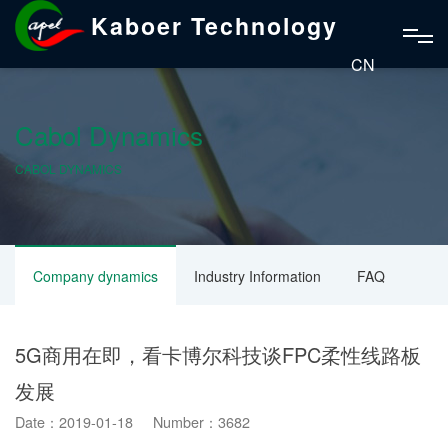
Kaboer Technology
CN
Cabol Dynamics
CABOL DYNAMICS
Company dynamics
Industry Information
FAQ
5G商用在即，看卡博尔科技谈FPC柔性线路板
发展
Date：2019-01-18 Number：3682