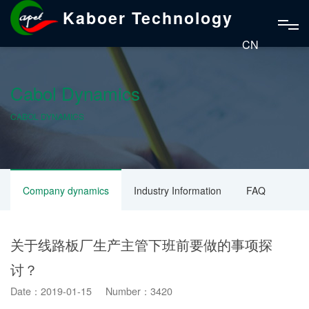
Kaboer Technology
CN
Cabol Dynamics
CABOL DYNAMICS
Company dynamics
Industry Information
FAQ
关于线路板厂生产主管下班前要做的事项探
讨？
Date：2019-01-15 Number：3420