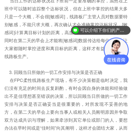
当日工作的达标状况在下班前一定要准确的掌控，虽然在上
班中可以随时追踪整个达标状况，但在上班中掌控的结果大多
只是一个大概，不会很[敏感词]，线路板厂主管人员对数据要特
别敏感，不能只求大概，再次确认才会准确掌控达标状况，[敏
可以介绍下你们的产品么？
感词]计算离目标计划的距离，高度确保FPC柔性线路板交期，
同时在第二天的早会上才能将[敏感词]数据传达给每位员工，让
大家都随时掌控进度和离目标的距离，这样才有益于FPC柔性
线路板生产。
3. 回顾当日所做的一切工作安排与决策是否正确
在FPC柔性线路板生产现场，有不少决策都是临时决定，我
们没有充足的时间去反复斟酌，有时会因自身的体能和经验做
出不是佳理想甚至错误的决策，所以回顾当日所做的一切工作
安排与决策是否正确妥当是很重要的，对所发现不妥善的地
方，在第二天的早会上要向当事人或相关人员阐明原因并争取
双方达成共识与理解，如果牵涉到其它单位或部门的人，要想
办法在早时间或是“佳时间”向其阐明，这样才会团结大家，从而