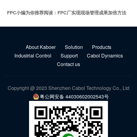
FPC小编为你推荐阅读：
FPC厂实现现场管理成果加倍方法
About Kaboer
Solution
Products
Industrial Control
Support
Cabol Dynamics
Contact us
Copyright @ 2023 Shenzhen Cabol Technology Co., Ltd
粤公网安备 44030602002543号