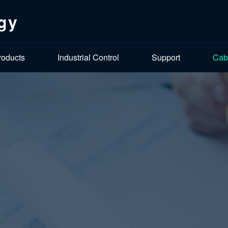
gy
roducts
Industrial Control
Support
Cab