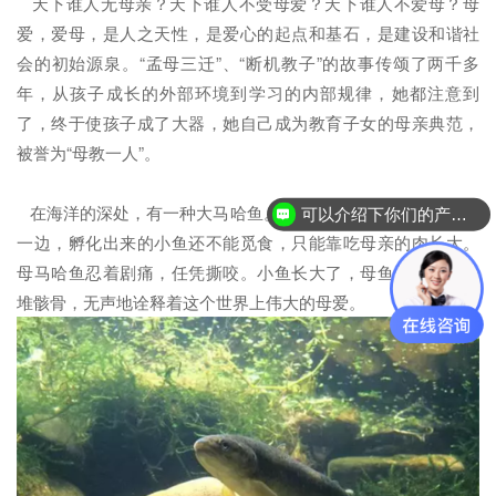
天下谁人无母亲？天下谁人不受母爱？天下谁人不爱母？母
爱，爱母，是人之天性，是爱心的起点和基石，是建设和谐社
会的初始源泉。“孟母三迁”、“断机教子”的故事传颂了两千多
年，从孩子成长的外部环境到学习的内部规律，她都注意到
了，终于使孩子成了大器，她自己成为教育子女的母亲典范，
被誉为“母教一人”。
在海洋的深处，有一种大马哈鱼。母马哈鱼产完卵后，就守在
可以介绍下你们的产品么？
一边，孵化出来的小鱼还不能觅食，只能靠吃母亲的肉长大。
母马哈鱼忍着剧痛，任凭撕咬。小鱼长大了，母鱼却只剩下一
堆骸骨，无声地诠释着这个世界上伟大的母爱。