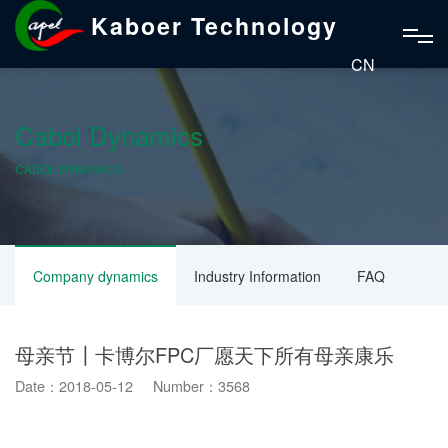
Kaboer Technology
CN
Cabol Dynamics
CABOL DYNAMICS
Company dynamics
Industry Information
FAQ
母亲节┃卡博尔FPC厂愿天下所有母亲康乐
Date：2018-05-12 Number：3568